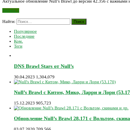
Актуальное обновление Null’s Brawl до версии 42.356 с важными
Читать »
Найти:
Популярное
Последние
Ком.
Теги
DNS Brawl Stars от Null’s
30.04.2023
1,304,079
Null’s Brawl с Китом, Мико, Ларри и Лори (53.17
15.12.2023
905,723
Обновление Null’s Brawl 28.171 с Вольтом, скина
03.07.2020
709,566