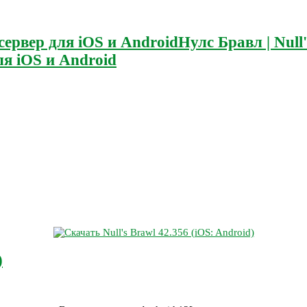
Нулс Бравл | Null
я iOS и Android
)