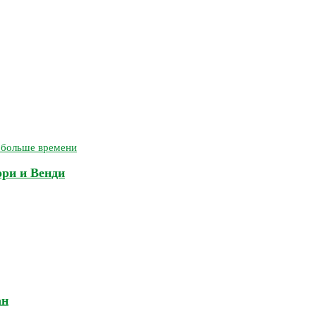
ори и Венди
ан