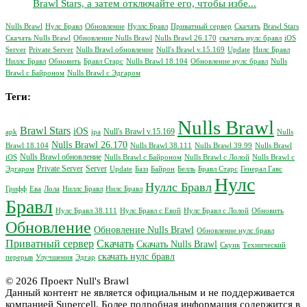
Brawl Stars, а затем отключайте его, чтобы избе...
Nulls Brawl
Нулс Бравл
Обновление
Нуллс Бравл
Приватный сервер
Скачать
Brawl Stars
Скачать Nulls Brawl
Обновление Nulls Brawl
Nulls Brawl 26.170
скачать нулс бравл
iOS
Server
Private Server
Nulls Brawl обновление
Null's Brawl v.15.169
Update
Нилс Бравл
Ниллс Бравл
Обновить
Бравл Старс
Nulls Brawl 18.104
Обновление нулс бравл
Nulls
Brawl с Байроном
Nulls Brawl с Эдгаром
Теги:
Nulls Brawl
Brawl Stars
iOS
Null's Brawl v.15.169
apk
ipa
Nulls
Nulls Brawl 26.170
Brawl 18.104
Nulls Brawl 38.111
Nulls Brawl 39.99
Nulls Brawl
Nulls Brawl обновление
iOS
Nulls Brawl с Байроном
Nulls Brawl с Лолой
Nulls Brawl с
Private Server
Server
Эдгаром
Update
Базз
Байрон
Белль
Бравл Старс
Генерал Гавс
Нулс
Нуллс Бравл
Грифф
Ева
Лола
Ниллс Бравл
Нилс Бравл
Бравл
Нулс Бравл 38.111
Нулс Бравл с Евой
Нулс Бравл с Лолой
Обновить
Обновление
Обновление Nulls Brawl
Обновление нулс бравл
Приватный сервер
Скачать
Скачать Nulls Brawl
Скуик
Технический
скачать нулс бравл
перерыв
Улучшения
Эдгар
© 2026 Проект Null's Brawl
Данный контент не является официальным и не поддерживается
компанией Supercell. Более подробная информация содержится в