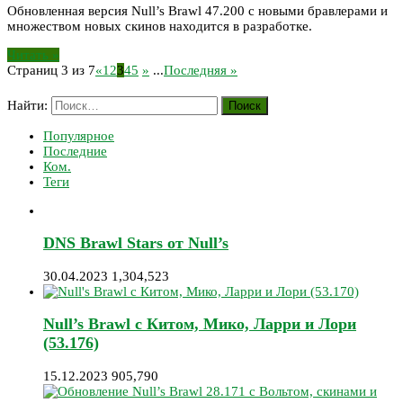
Обновленная версия Null’s Brawl 47.200 с новыми бравлерами и
множеством новых скинов находится в разработке.
Читать »
Страниц 3 из 7
«
1
2
3
4
5
»
...
Последняя »
Найти:
Популярное
Последние
Ком.
Теги
DNS Brawl Stars от Null’s
30.04.2023
1,304,523
Null’s Brawl с Китом, Мико, Ларри и Лори
(53.176)
15.12.2023
905,790