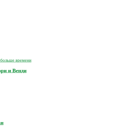
ори и Венди
ан