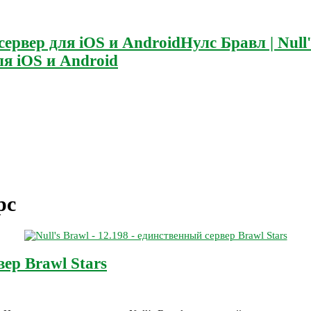
Нулс Бравл | Null
я iOS и Android
рс
вер Brawl Stars