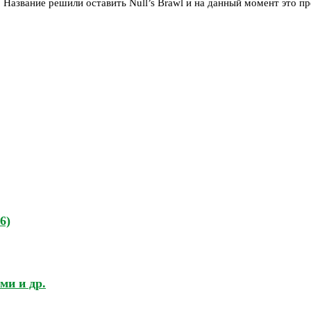
. Название решили оставить Null’s Brawl и на данный момент это п
6)
ми и др.