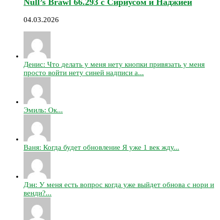
Null’s Brawl 66.293 с Сириусом и Наджией
04.03.2026
Денис: Что делать у меня нету кнопки привязать у меня
просто войти нету синей надписи а...
Эмиль: Ок...
Ваня: Когда будет обновление Я уже 1 век жду...
Дэн: У меня есть вопрос когда уже выйдет обнова с нори и
венди?...