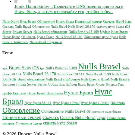
Jonik Hamrakulov: JВключайте DNS именно для игры в
Brawl Stars, а затем отключайте его, чтобы избе...
Nulls Brawl
Нулс Бравл
Обновление
Нуллс Бравл
Приватный сервер
Скачать
Brawl Stars
Скачать Nulls Brawl
Обновление Nulls Brawl
Nulls Brawl 26.170
скачать нулс бравл
iOS
Server
Private Server
Nulls Brawl обновление
Null's Brawl v.15.169
Update
Нилс Бравл
Ниллс Бравл
Обновить
Бравл Старс
Nulls Brawl 18.104
Обновление нулс бравл
Nulls
Brawl с Байроном
Nulls Brawl с Эдгаром
Теги:
Nulls Brawl
Brawl Stars
iOS
Null's Brawl v.15.169
apk
ipa
Nulls
Nulls Brawl 26.170
Brawl 18.104
Nulls Brawl 38.111
Nulls Brawl 39.99
Nulls Brawl
Nulls Brawl обновление
iOS
Nulls Brawl с Байроном
Nulls Brawl с Лолой
Nulls Brawl с
Private Server
Server
Эдгаром
Update
Базз
Байрон
Белль
Бравл Старс
Генерал Гавс
Нулс
Нуллс Бравл
Грифф
Ева
Лола
Ниллс Бравл
Нилс Бравл
Бравл
Нулс Бравл 38.111
Нулс Бравл с Евой
Нулс Бравл с Лолой
Обновить
Обновление
Обновление Nulls Brawl
Обновление нулс бравл
Приватный сервер
Скачать
Скачать Nulls Brawl
Скуик
Технический
скачать нулс бравл
перерыв
Улучшения
Эдгар
© 2026 Проект Null's Brawl