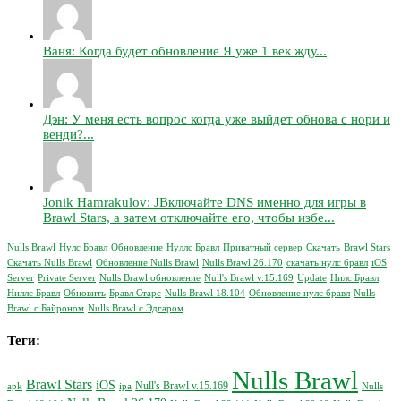
Ваня: Когда будет обновление Я уже 1 век жду...
Дэн: У меня есть вопрос когда уже выйдет обнова с нори и
венди?...
Jonik Hamrakulov: JВключайте DNS именно для игры в
Brawl Stars, а затем отключайте его, чтобы избе...
Nulls Brawl
Нулс Бравл
Обновление
Нуллс Бравл
Приватный сервер
Скачать
Brawl Stars
Скачать Nulls Brawl
Обновление Nulls Brawl
Nulls Brawl 26.170
скачать нулс бравл
iOS
Server
Private Server
Nulls Brawl обновление
Null's Brawl v.15.169
Update
Нилс Бравл
Ниллс Бравл
Обновить
Бравл Старс
Nulls Brawl 18.104
Обновление нулс бравл
Nulls
Brawl с Байроном
Nulls Brawl с Эдгаром
Теги:
Nulls Brawl
Brawl Stars
iOS
Null's Brawl v.15.169
apk
ipa
Nulls