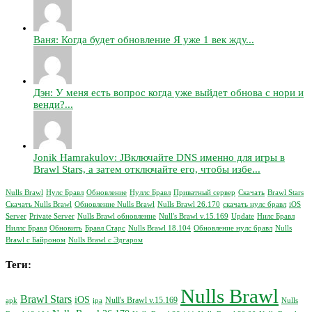
Ваня: Когда будет обновление Я уже 1 век жду...
Дэн: У меня есть вопрос когда уже выйдет обнова с нори и
венди?...
Jonik Hamrakulov: JВключайте DNS именно для игры в
Brawl Stars, а затем отключайте его, чтобы избе...
Nulls Brawl
Нулс Бравл
Обновление
Нуллс Бравл
Приватный сервер
Скачать
Brawl Stars
Скачать Nulls Brawl
Обновление Nulls Brawl
Nulls Brawl 26.170
скачать нулс бравл
iOS
Server
Private Server
Nulls Brawl обновление
Null's Brawl v.15.169
Update
Нилс Бравл
Ниллс Бравл
Обновить
Бравл Старс
Nulls Brawl 18.104
Обновление нулс бравл
Nulls
Brawl с Байроном
Nulls Brawl с Эдгаром
Теги:
Nulls Brawl
Brawl Stars
iOS
Null's Brawl v.15.169
apk
ipa
Nulls