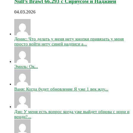
Null’s Brawl 66.293 с Сириусом и Наджией
04.03.2026
Денис: Что делать у меня нету кнопки привязать у меня
просто войти нету синей надписи а...
Эмиль: Ок...
Ваня: Когда будет обновление Я уже 1 век жду...
Дэн: У меня есть вопрос когда уже выйдет обнова с нори и
венди?...