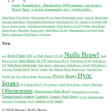
Jonik Hamrakulov: JВключайте DNS именно для игры в
Brawl Stars, а затем отключайте его, чтобы избе...
Nulls Brawl
Нулс Бравл
Обновление
Нуллс Бравл
Приватный сервер
Скачать
Brawl Stars
Скачать Nulls Brawl
Обновление Nulls Brawl
Nulls Brawl 26.170
скачать нулс бравл
iOS
Server
Private Server
Nulls Brawl обновление
Null's Brawl v.15.169
Update
Нилс Бравл
Ниллс Бравл
Обновить
Бравл Старс
Nulls Brawl 18.104
Обновление нулс бравл
Nulls
Brawl с Байроном
Nulls Brawl с Эдгаром
Теги:
Nulls Brawl
Brawl Stars
iOS
Null's Brawl v.15.169
apk
ipa
Nulls
Nulls Brawl 26.170
Brawl 18.104
Nulls Brawl 38.111
Nulls Brawl 39.99
Nulls Brawl
Nulls Brawl обновление
iOS
Nulls Brawl с Байроном
Nulls Brawl с Лолой
Nulls Brawl с
Private Server
Server
Эдгаром
Update
Базз
Байрон
Белль
Бравл Старс
Генерал Гавс
Нулс
Нуллс Бравл
Грифф
Ева
Лола
Ниллс Бравл
Нилс Бравл
Бравл
Нулс Бравл 38.111
Нулс Бравл с Евой
Нулс Бравл с Лолой
Обновить
Обновление
Обновление Nulls Brawl
Обновление нулс бравл
Приватный сервер
Скачать
Скачать Nulls Brawl
Скуик
Технический
скачать нулс бравл
перерыв
Улучшения
Эдгар
© 2026 Проект Null's Brawl