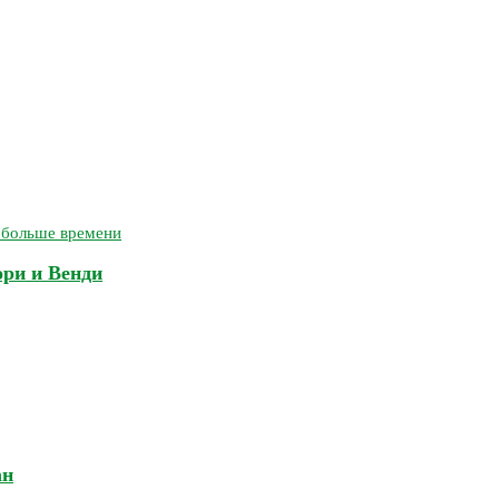
ори и Венди
ан