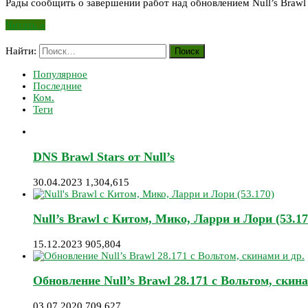
Рады сообщить о завершении работ над обновлением Null’s Brawl 
Читать »
Найти:
Популярное
Последние
Ком.
Теги
DNS Brawl Stars от Null’s
30.04.2023
1,304,615
Null’s Brawl с Китом, Мико, Ларри и Лори (53.17
15.12.2023
905,804
Обновление Null’s Brawl 28.171 с Вольтом, скина
03.07.2020
709,627