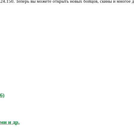
24.150. Теперь вы можете открыть новых бойцов, скины и многое др
6)
ми и др.