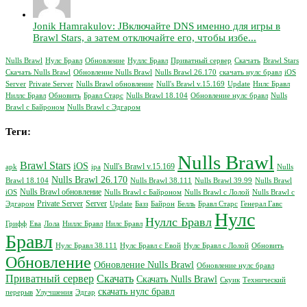
Jonik Hamrakulov: JВключайте DNS именно для игры в
Brawl Stars, а затем отключайте его, чтобы избе...
Nulls Brawl
Нулс Бравл
Обновление
Нуллс Бравл
Приватный сервер
Скачать
Brawl Stars
Скачать Nulls Brawl
Обновление Nulls Brawl
Nulls Brawl 26.170
скачать нулс бравл
iOS
Server
Private Server
Nulls Brawl обновление
Null's Brawl v.15.169
Update
Нилс Бравл
Ниллс Бравл
Обновить
Бравл Старс
Nulls Brawl 18.104
Обновление нулс бравл
Nulls
Brawl с Байроном
Nulls Brawl с Эдгаром
Теги:
Nulls Brawl
Brawl Stars
iOS
Null's Brawl v.15.169
apk
ipa
Nulls
Nulls Brawl 26.170
Brawl 18.104
Nulls Brawl 38.111
Nulls Brawl 39.99
Nulls Brawl
Nulls Brawl обновление
iOS
Nulls Brawl с Байроном
Nulls Brawl с Лолой
Nulls Brawl с
Private Server
Server
Эдгаром
Update
Базз
Байрон
Белль
Бравл Старс
Генерал Гавс
Нулс
Нуллс Бравл
Грифф
Ева
Лола
Ниллс Бравл
Нилс Бравл
Бравл
Нулс Бравл 38.111
Нулс Бравл с Евой
Нулс Бравл с Лолой
Обновить
Обновление
Обновление Nulls Brawl
Обновление нулс бравл
Приватный сервер
Скачать
Скачать Nulls Brawl
Скуик
Технический
скачать нулс бравл
перерыв
Улучшения
Эдгар